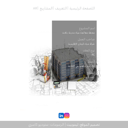
اللصفحة الرئيسية
التعریف
المشاريع
اسم المشروع
محطة معالجة مياه مدينة بافت
صاحب العمل
شركة مياه كرمان الإقليمية
نوع العقد
PC
السعة
٠.٢٥ متر مكعب في الثانية
الموقع
بافت کرمان
تصميم الموقع: ليموبيت
| الرسومات: ستوديو كاسري