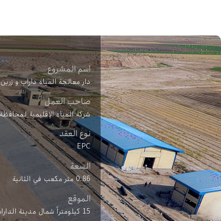
اسم المشروع
دار معالجة المياه داراب و زري
صاحب العمل
شركة المياه الإقليمية لمحافظ
نوع العقد
EPC
السعة
0.86 متر مكعب في الثانية
الموقع
15 كيلومتراً شمال مدينة الداراب