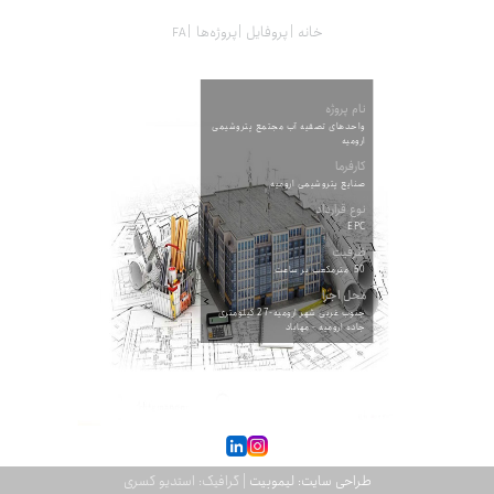
خانه
پروفایل
پروژه‌ها
نام پروژه
واحدهای تصفیه آب مجتمع پتروشیمی
ارومیه
کارفرما
صنایع پتروشیمی ارومیه
نوع قرارداد
EPC
ظرفیت
50 مترمکعب بر ساعت
محل اجرا
جنوب غربی شهر ارومیه-27 کیلومتری
جاده ارومیه - مهاباد
طراحی سایت: لیموبیت
| گرافیک: استدیو کسری