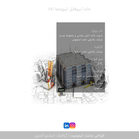
خانه
پروفایل
پروژه‌ها
نام پروژه
تلمبه خانه آتش نشانی و خطوط جدید
شرکت پالایش نفت اصفهان
کارفرما
شرکت پالایش نفت اصفهان
نوع قرارداد
EPC
ظرفیت
0.89 مترمکعب بر ثانیه
محل اجرا
اصفهان
طراحی سایت: لیموبیت
| گرافیک: استدیو کسری