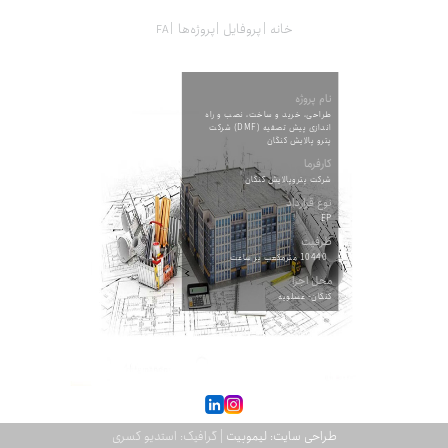
خانه
پروفایل
پروژه‌ها
نام پروژه
طراحی، خرید و ساخت، نصب و راه
اندازی پیش تصفیه (DMF) شرکت
پترو پالایش کنگان
کارفرما
شرکت پتروپالایش کنگان
نوع قرارداد
EP
ظرفیت
10440 مترمکعب بر ساعت
محل اجرا
کنگان- عسلویه
طراحی سایت: لیموبیت
| گرافیک: استدیو کسری