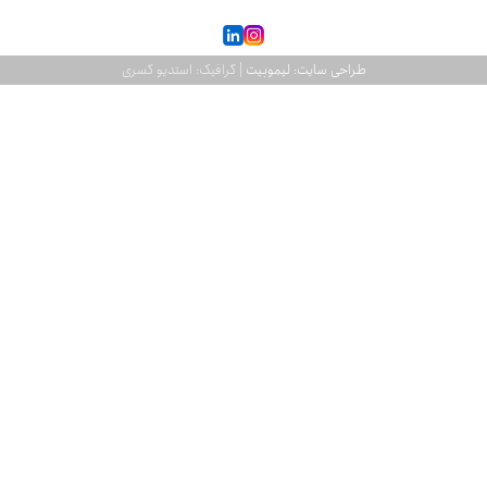
طراحی سایت: لیموبیت
| گرافیک: استدیو کسری