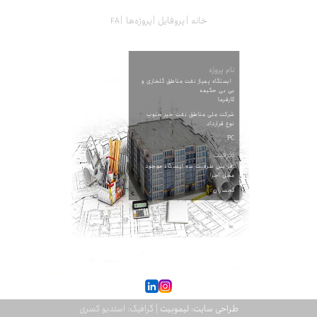
خانه
پروفایل
پروژه‌ها
نام پروژه
ایستگاه پمپاژ نفت مناطق گلخاری و
بی بی حکیمه
کارفرما
شرکت ملی مناطق نفت خیز جنوب
نوع قرارداد
PC
ظرفیت
افزایش ظرفیت سه ایستگاه موجود
محل اجرا
گچساران
طراحی سایت: لیموبیت
| گرافیک: استدیو کسری