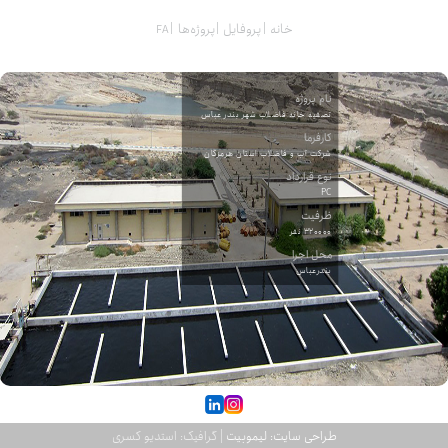
خانه
پروفایل
پروژه‌ها
نام پروژه
تصفیه خانه فاضلاب شهر بندر عباس
کارفرما
شرکت آب و فاضلاب استان هرمزگان
نوع قرارداد
PC
ظرفیت
۳۲۰۰۰۰ نفر
محل اجرا
بندرعباس
طراحی سایت: لیموبیت
| گرافیک: استدیو کسری